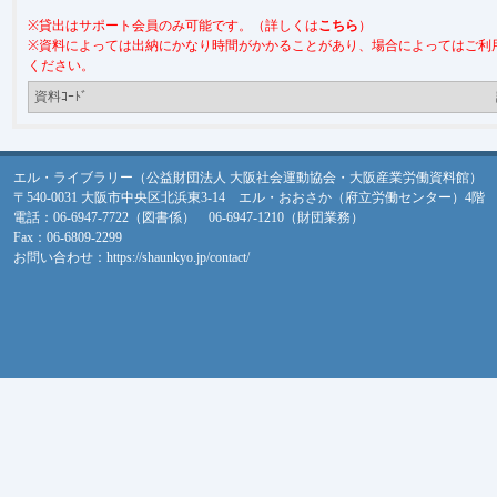
※貸出はサポート会員のみ可能です。（詳しくは
こちら
）
※資料によっては出納にかなり時間がかかることがあり、場合によってはご利
ください。
資料ｺｰﾄﾞ
エル・ライブラリー（公益財団法人 大阪社会運動協会・大阪産業労働資料館）
〒540-0031 大阪市中央区北浜東3-14 エル・おおさか（府立労働センター）4階
電話：06-6947-7722（図書係） 06-6947-1210（財団業務）
Fax：06-6809-2299
お問い合わせ：
https://shaunkyo.jp/contact/