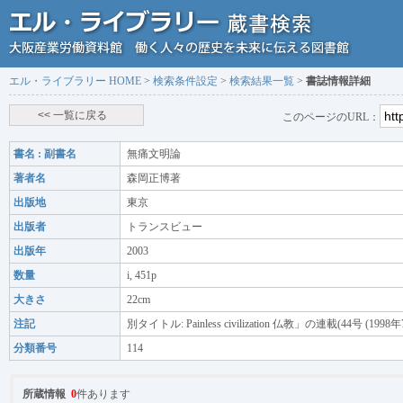
エル・ライブラリー HOME
>
検索条件設定
>
検索結果一覧
>
書誌情報詳細
このページのURL：
書名 : 副書名
無痛文明論
著者名
森岡正博著
出版地
東京
出版者
トランスビュー
出版年
2003
数量
i, 451p
大きさ
22cm
注記
別タイトル: Painless civilization 仏教」の連載(44号
分類番号
114
所蔵情報
0
件あります