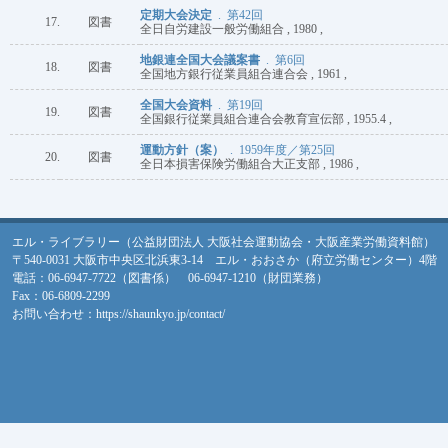
定期大会決定
. 第42回
17.
図書
全日自労建設一般労働組合 , 1980 ,
地銀連全国大会議案書
. 第6回
18.
図書
全国地方銀行従業員組合連合会 , 1961 ,
全国大会資料
. 第19回
19.
図書
全国銀行従業員組合連合会教育宣伝部 , 1955.4 ,
運動方針（案）
. 1959年度／第25回
20.
図書
全日本損害保険労働組合大正支部 , 1986 ,
エル・ライブラリー（公益財団法人 大阪社会運動協会・大阪産業労働資料館）
〒540-0031 大阪市中央区北浜東3-14 エル・おおさか（府立労働センター）4階
電話：06-6947-7722（図書係） 06-6947-1210（財団業務）
Fax：06-6809-2299
お問い合わせ：
https://shaunkyo.jp/contact/