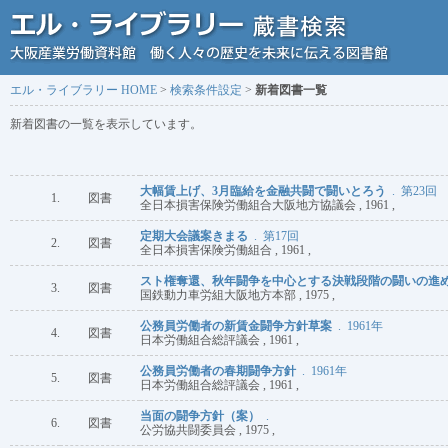
エル・ライブラリー HOME
>
検索条件設定
>
新着図書一覧
新着図書の一覧を表示しています。
大幅賃上げ、3月臨給を金融共闘で闘いとろう
. 第23回
1.
図書
全日本損害保険労働組合大阪地方協議会 , 1961 ,
定期大会議案きまる
. 第17回
2.
図書
全日本損害保険労働組合 , 1961 ,
スト権奪還、秋年闘争を中心とする決戦段階の闘いの進
3.
図書
国鉄動力車労組大阪地方本部 , 1975 ,
公務員労働者の新賃金闘争方針草案
. 1961年
4.
図書
日本労働組合総評議会 , 1961 ,
公務員労働者の春期闘争方針
. 1961年
5.
図書
日本労働組合総評議会 , 1961 ,
当面の闘争方針（案）
.
6.
図書
公労協共闘委員会 , 1975 ,