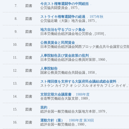
今次スト権奪還闘争の中間総括
.
7.
図書
公労協共闘委員会 , 1975 ,
ストライキ権奪還闘争の経過
. 1975年秋
8.
図書
公労協近畿（大阪）地方会議 , 1975 ,
地方自治を守るブロック集会
.
9.
図書
日本労働組合総評議会地公労部会 , [1959] ,
公務員賃金と民間賃金
.
10.
図書
日本労働組合総評議会関西ブロック拠点共斗会議官公労部会 , 
人事院勧告及び賃金政策の批判
.
11.
図書
日本労働組合総評議会公務員対策部 , 1960 ,
人事院勧告
.
12.
図書
国家公務員労働組合共闘会議 , 1958 ,
スト権回復を支持する大阪府民会議結成総会資料
.
13.
図書
ストケン カイフク オ シジ スル オオサカ フミン カイギ , 19
支部定期大会議案書
. 1988年度
14.
図書
全造幣労働組合大阪支部 , 1989 ,
規約
.
15.
図書
総評全国一般労働組合大阪地方本部 , 1979 ,
運動方針（案）
. 1980年度 第30回
16.
図書
総評全国一般労働組合 , 1980 ,